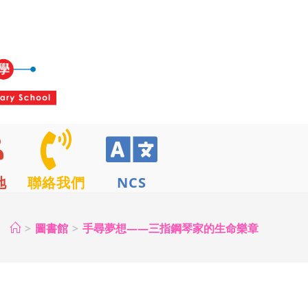
地
聯絡我們
NCS
>
圖書館
>
手尋夢想——三指鋼琴家的生命樂章