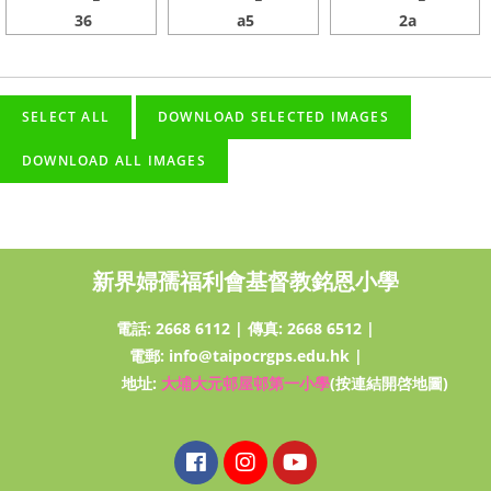
36
a5
2a
新界婦孺福利會基督教銘恩小學
電話:
2668 6112
|
傳真: 2668 6512
|
電郵:
info@taipocrgps.edu.hk
|
地址:
大埔大元邨屋邨第一小學
(按連結開啓地圖)