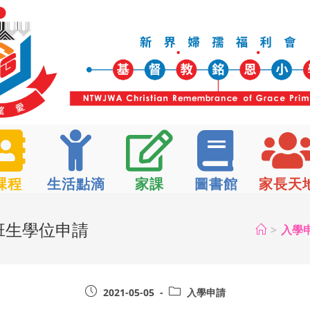
課程
生活點滴
家課
圖書館
家長天
插班生學位申請
>
入學
2021-05-05
入學申請