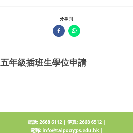
分享到
四、五年級插班生學位申請
電話:
2668 6112
|
傳真: 2668 6512
|
電郵:
info@taipocrgps.edu.hk
|