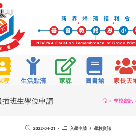
課程
生活點滴
家課
圖書館
家長天
年級插班生學位申請
>
學校資訊
2022-04-21
入學申請
/
學校資訊