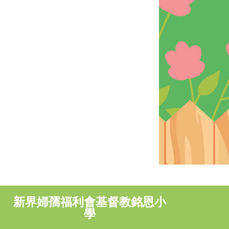
新界婦孺福利會基督教銘恩小
學