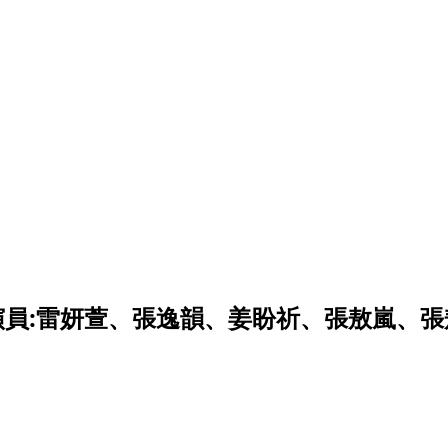
演員:雷妍萱、張逸韻
、
姜盼祈
、
張敖嵐
、
張