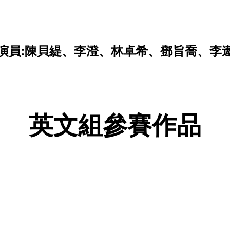
演員:陳貝緹
、李澄、林卓希、鄧旨喬、李
英文組參賽作品