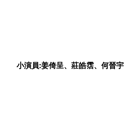
小演員:姜倚呈、莊皓霑、何晉宇